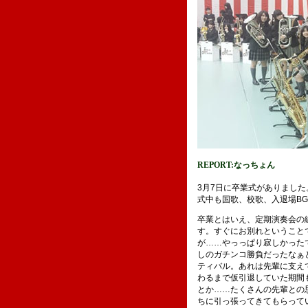
REPORT:なっちょん
3月7日に卒業式がありました
式中も国歌、校歌、入退場B
卒業とはいえ、定期演奏会の
す。すぐにお別れということ
が……やっっぱり寂しかったで
しのガチンコ勝負だったなぁ
ティバル。あれは先輩に支え
わるまで仮引退していた期間
とか……たくさんの先輩との
ちに引っ張ってきてもらって