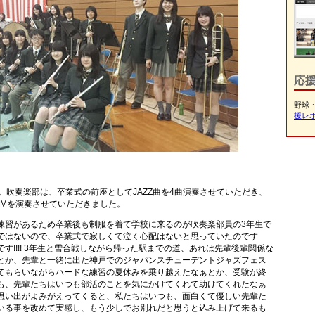
応
野球
援レ
。吹奏楽部は、卒業式の前座としてJAZZ曲を4曲演奏させていただき、
GMを演奏させていただきました。
練習があるため卒業後も制服を着て学校に来るのが吹奏楽部員の3年生で
ではないので、卒業式で寂しくて泣く心配はないと思っていたのです
す!!!! 3年生と雪合戦しながら帰った駅までの道、あれは先輩後輩関係な
とか、先輩と一緒に出た神戸でのジャパンスチューデントジャズフェス
てもらいながらハードな練習の夏休みを乗り越えたなぁとか、受験が終
も、先輩たちはいつも部活のことを気にかけてくれて助けてくれたなぁ
思い出がよみがえってくると、私たちはいつも、面白くて優しい先輩た
いる事を改めて実感し、もう少しでお別れだと思うと込み上げて来るも