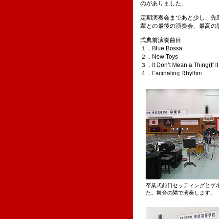
のがありました。
定期演奏会まであと少し、先
輩との最後の演奏会、最高の
式典前演奏曲目
１．Blue Bossa
２．New Toys
３．It Don’t Mean a Thing(If It
４．Facinating Rhythm
卒業式前日セッティングとゲ
た。舞台の隣で演奏します。