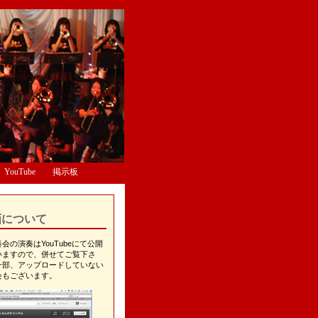
YouTube
掲示板
画について
会の演奏はYouTubeにて公開
いますので、併せてご覧下さ
一部、アップロードしていない
会もございます。