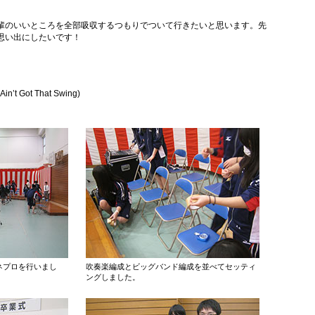
輩のいいところを全部吸収するつもりでついて行きたいと思います。先
思い出にしたいです！
 Ain’t Got That Swing)
ネプロを行いまし
吹奏楽編成とビッグバンド編成を並べてセッティ
ングしました。