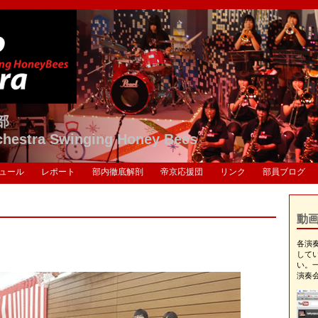
部
chestra Swinging Honey Bees
ュール
レポート
部内徹底解剖
帝京応援団
リンク
部員ブログ
動
各演奏
して
い。
演奏