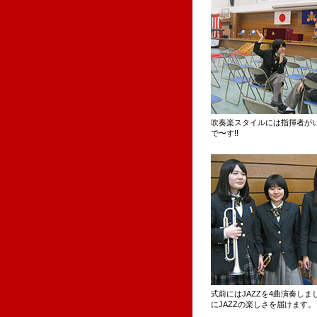
吹奏楽スタイルには指揮者が
で〜す!!
式前にはJAZZを4曲演奏し
にJAZZの楽しさを届けます。