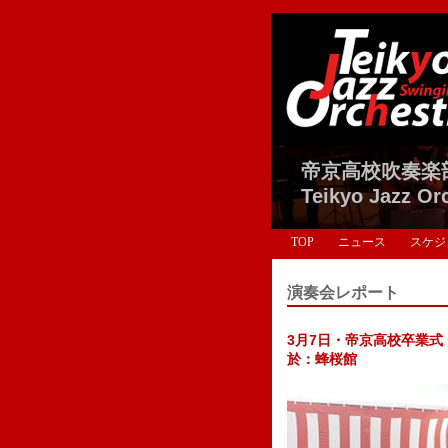
帝京高校吹奏楽
Teikyo Jazz Or
TOP
ニュース
スケジ
演奏会レポート
3月7日・帝京高校卒業式
於：蜂桜館